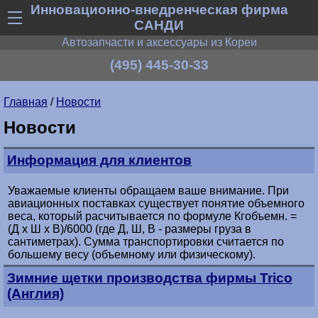
Инновационно-внедренческая фирма
САНДИ
Автозапчасти и аксессуары из Кореи
(495) 445-30-33
Главная
/
Новости
Новости
Информация для клиентов
Уважаемые клиенты обращаем ваше внимание. При
авиационных поставках существует понятие объемного
веса, который расчитывается по формуле Кгобъемн. =
(Д х Ш х В)/6000 (где Д, Ш, В - размеры груза в
сантиметрах). Сумма транспортировки считается по
большему весу (объемному или физическому).
Зимние щетки производства фирмы Trico
(Англия)