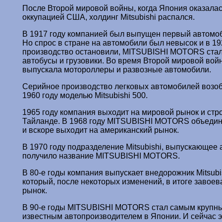
После Второй мировой войны, когда Япония оказалас
оккупацией США, холдинг Мitsubishi распался.
В 1917 году компанией был выпущен первый автомоб
Но спрос в стране на автомобили был невысок и в 19
производство остановили, MITSUBISHI MOTORS стал
автобусы и грузовики. Во время Второй мировой вой
выпускала мотороллеры и развозные автомобили.
Серийное производство легковых автомобилей возо
1960 году моделью Mitsubishi 500.
1965 году компания выходит на мировой рынок и стро
Тайланде. В 1968 году MITSUBISHI MOTORS объединя
и вскоре выходит на американский рынок.
В 1970 году подразделение Мitsubishi, выпускающее 
получило название MITSUBISHI MOTORS.
В 80-е годы компания выпускает внедорожник Mitsubis
который, после некоторых изменений, в итоге завое
рынок.
В 90-е годы MITSUBISHI MOTORS стал самым крупн
известным автопроизводителем в Японии. И сейчас э