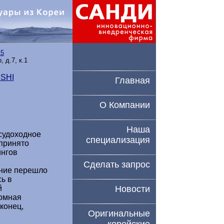
15
 д.7, к.1
SHI
Главная
О Компании
Наша
судоходное
специализация
 принято
ингов
Сделать запрос
ение перешло
ь в
Новости
й
томная
конец,
Оригинальные