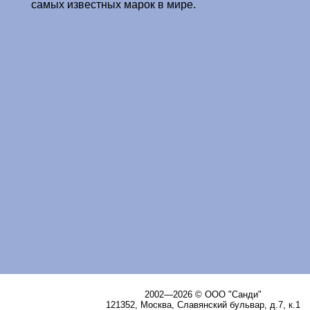
самых известных марок в мире.
2002—2026 © ООО "Санди"
121352, Москва, Славянский бульвар, д.7, к.1