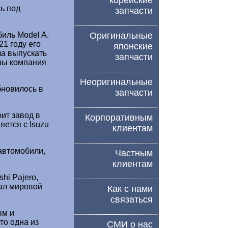
корейские
ь под
запчасти
Оригинальные
иль Model A.
21 году его
японские
а выпускать
запчасти
ны компания
Неоригинальные
бновилось в
запчасти
ит завод в
Корпоративным
ется с Isuzu
клиентам
автомобили,
Частным
клиентам
hi Pajero,
вал мировой
Как с нами
связаться
ым и
то одна из
СМИ о нас