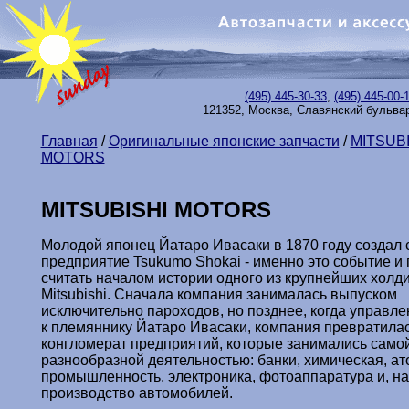
(495) 445-30-33
,
(495) 445-00-
121352, Москва, Славянский бульвар,
Главная
/
Оригинальные японские запчасти
/
MITSUBI
MOTORS
MITSUBISHI MOTORS
Молодой японец Йатаро Ивасаки в 1870 году создал 
предприятие Tsukumo Shokai - именно это событие и
считать началом истории одного из крупнейших холд
Мitsubishi. Сначала компания занималась выпуском
исключительно пароходов, но позднее, когда управл
к племяннику Йатаро Ивасаки, компания превратилас
конгломерат предприятий, которые занимались само
разнообразной деятельностью: банки, химическая, а
промышленность, электроника, фотоаппаратура и, на
производство автомобилей.